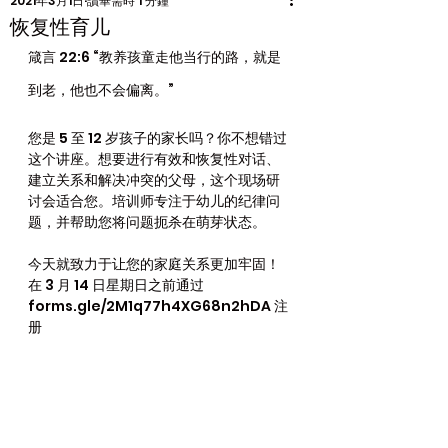
2021年3月1日
讀畢需時 1 分鐘
恢复性育儿
箴言 22:6 “教养孩童走他当行的路，就是
到老，他也不会偏离。”
您是 5 至 12 岁孩子的家长吗？你不想错过
这个讲座。想要进行有效和恢复性对话、
建立关系和解决冲突的父母，这个现场研
讨会适合您。培训师专注于幼儿的纪律问
题，并帮助您将问题扼杀在萌芽状态。
今天就致力于让您的家庭关系更加牢固！
在 3 月 14 日星期日之前通过 
forms.gle/2M1q77h4XG68n2hDA 注
册